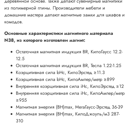
деревянной основе. Также делают сувенирные магнитики
из полимерной глины. Производители мебели и
домашние мастера делают магнитные замки для шкафов и
комодов.
Основные характеристики магнитного материала
N38, из которого изготовлен магнит:
Остаточная магнитная индукция BR, КилоГаусс 12.2-
12.5
Остаточная магнитная индукция BR, Тесла 1.22-1.25
Коэрцитивная сила bHc, КилоЭрстед ≥11.3
Коэрцитивная сила bHc, КилоАмпер/метр ≥899
Внутренняя коэрцитивная сила iHc, КилоЭрстед ≥12
Внутренняя коэрцитивная сила iHc, КилоАмпер/метр
≥955
Магнитная энергия (BH)max, МегаГаусс-Эрстед 36-39
Магнитная энергия (BH)max, КилоДжоуль/м3 287-
310