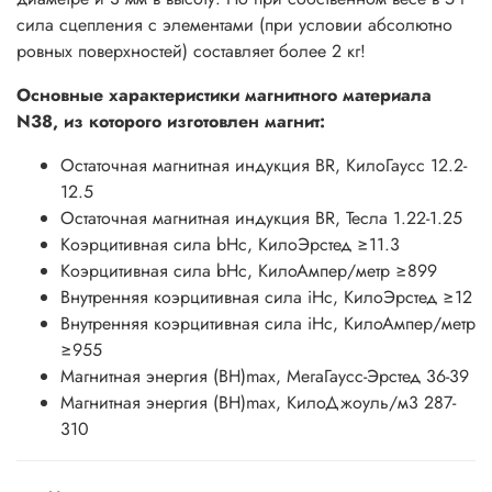
сила сцепления с элементами (при условии абсолютно
ровных поверхностей) составляет более 2 кг!
Основные характеристики магнитного материала
N38, из которого изготовлен магнит:
Остаточная магнитная индукция BR, КилоГаусс 12.2-
12.5
Остаточная магнитная индукция BR, Тесла 1.22-1.25
Коэрцитивная сила bHc, КилоЭрстед ≥11.3
Коэрцитивная сила bHc, КилоАмпер/метр ≥899
Внутренняя коэрцитивная сила iHc, КилоЭрстед ≥12
Внутренняя коэрцитивная сила iHc, КилоАмпер/метр
≥955
Магнитная энергия (BH)max, МегаГаусс-Эрстед 36-39
Магнитная энергия (BH)max, КилоДжоуль/м3 287-
310